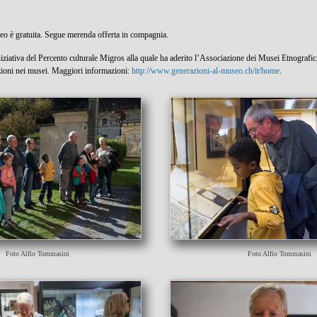
seo è gratuita. Segue merenda offerta in compagnia.
ziativa del Percento culturale Migros alla quale ha aderito l’Associazione dei Musei Etnografici 
zioni nei musei. Maggiori informazioni:
http://www.generazioni-al-museo.ch/it/home
.
Foto Alfio Tommasini
Foto Alfio Tommasini