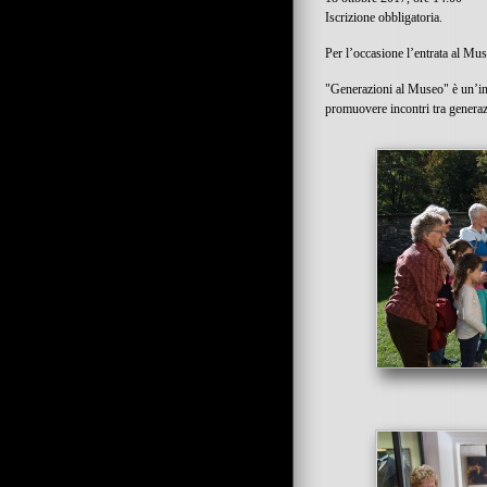
Iscrizione obbligatoria.
Per l’occasione l’entrata al Mu
"Generazioni al Museo" è un’ini
promuovere incontri tra genera