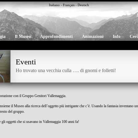
Italiano
-
Français
-
Deutsch
gia
Il Museo
Approfondimenti
Animazioni
Info
Cer
Eventi
Ho trovato una vecchia culla …. di gnomi e folletti!
borazione con il Gruppo Genitori Vallemaggia.
nsieme il Museo alla ricerca dell’oggetto più intrigante che c’è. Usando la fantasia inventano u
 resto del gruppo.
gli oggetti che si usavano in Vallemaggia 100 anni fa!