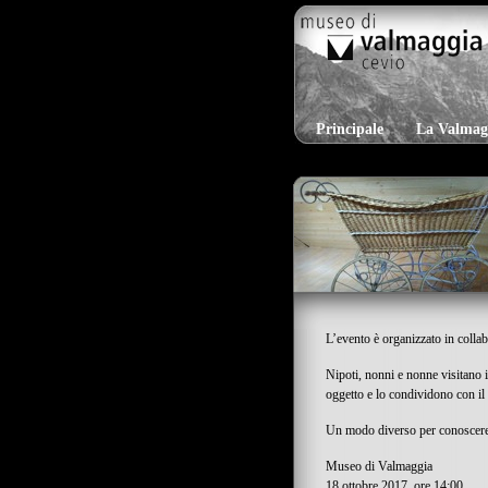
Principale
La Valmag
L’evento è organizzato in colla
Nipoti, nonni e nonne visitano i
oggetto e lo condividono con il
Un modo diverso per conoscere 
Museo di Valmaggia
18 ottobre 2017, ore 14:00