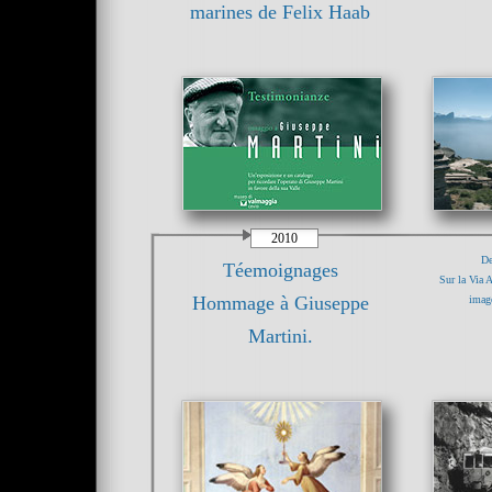
marines de Felix Haab
2010
De
Téemoignages
Sur la Via A
Hommage à Giuseppe
imag
Martini.