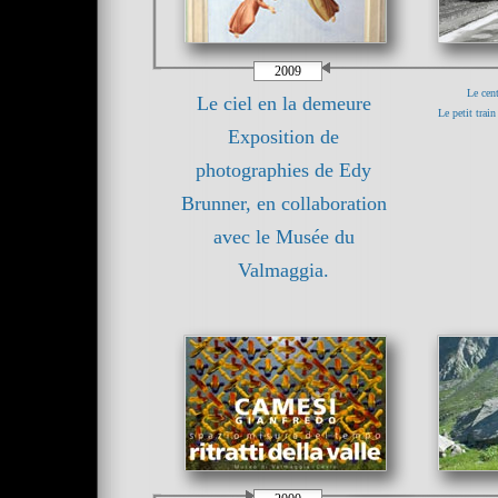
2009
Le cen
Le ciel en la demeure
Le petit trai
Exposition de
photographies de Edy
Brunner, en collaboration
avec le Musée du
Valmaggia.